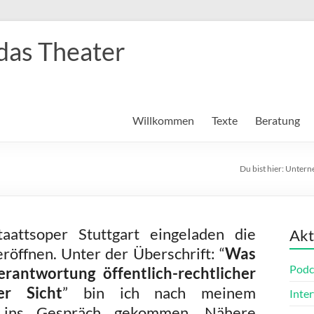
das Theater
Willkommen
Texte
Beratung
Du bist hier:
Unterne
attsoper Stuttgart eingeladen die
Akt
öffnen. Unter der Überschrift: “
Was
Podc
erantwortung öffentlich-rechtlicher
er Sicht
” bin ich nach meinem
Inte
n ins Gespräch gekommen. Nähere