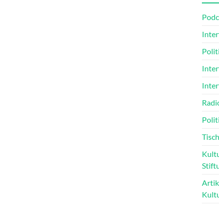
Podc
Inte
Poli
Inte
Inte
Radi
Polit
Tisch
Kultu
Stift
Arti
Kult