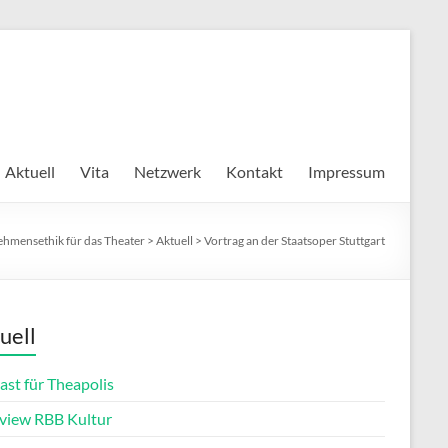
Aktuell
Vita
Netzwerk
Kontakt
Impressum
hmensethik für das Theater
>
Aktuell
>
Vortrag an der Staatsoper Stuttgart
uell
ast für Theapolis
rview RBB Kultur