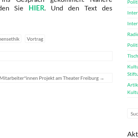
Poli
inden Sie
HIER
. Und den Text des
Inte
Inte
Radi
ensethik
Vortrag
Polit
Tisch
Kultu
Stift
Mitarbeiter*innen Projekt am Theater Freiburg
→
Arti
Kult
Akt