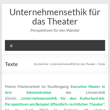
Zum
Unternehmensethik für
Inhalt
springen
das Theater
Perspektiven für den Wandel
Menü
Texte
Du bist hier:
Unternehmensethik für das Theater
>
Texte
Meine Masterarbeit im Studiengang
Executive Master in
Arts Administration
der Universität
Zürich, „
Unternehmensethik für den Kulturbetrieb.
Perspektiven am Beispiel öffentlich-rechtlicher Theater
“,
ist im April 2012 im Springer VS Verlag