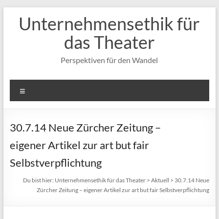
Zum
Unternehmensethik für
Inhalt
springen
das Theater
Perspektiven für den Wandel
Menü
30.7.14 Neue Zürcher Zeitung –
eigener Artikel zur art but fair
Selbstverpflichtung
Du bist hier:
Unternehmensethik für das Theater
>
Aktuell
>
30.7.14 Neue
Zürcher Zeitung – eigener Artikel zur art but fair Selbstverpflichtung