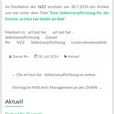
Im Feuilleton der
NZZ
erschien am 30.7.2014 ein Artikel
von mir unter dem Titel
“Eine Selbstverpflichtung für die
Künste. art but fair bleibt am Ball.”
Markiert in:
art but fair
art but fair -
Selbstverpflichtung
Daniel
Ris
NZZ
Selbstverpflichtung
Unternehmensethik
Daniel Ris
30. Juli 2014
Aktuell
←
Die art but fair- Selbstverpflichtung ist online
Vortrag im MAS Arts Management an der ZHAW
→
Aktuell
Podcast für Theapolis