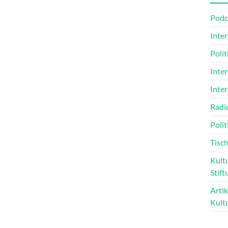
Podc
Inte
Poli
Inte
Inte
Radi
Polit
Tisch
Kultu
Stift
Arti
Kult