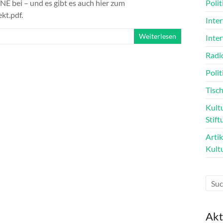
bei – und es gibt es auch hier zum
Poli
kt.pdf.
Inte
Weiterlesen
Inte
Radi
Polit
Tisch
Kultu
Stift
Arti
Kult
Akt