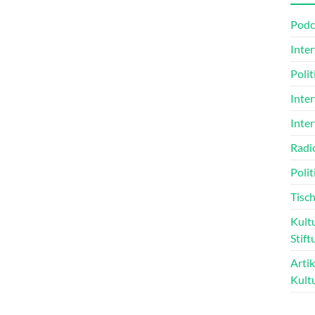
Podc
Inte
Poli
Inte
Inte
Radi
Polit
Tisch
Kultu
Stift
Arti
Kult