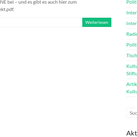
bei – und es gibt es auch hier zum
Poli
kt.pdf.
Inte
Weiterlesen
Inte
Radi
Polit
Tisch
Kultu
Stift
Arti
Kult
Akt