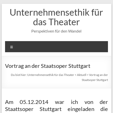
Zum
Unternehmensethik für
Inhalt
springen
das Theater
Perspektiven für den Wandel
Menü
Vortrag an der Staatsoper Stuttgart
Du bist hier:
Unternehmensethik für das Theater
>
Aktuell
>
Vortrag an der
Staatsoper Stuttgart
Am 05.12.2014 war ich von der
Staattsoper Stuttgart eingeladen die