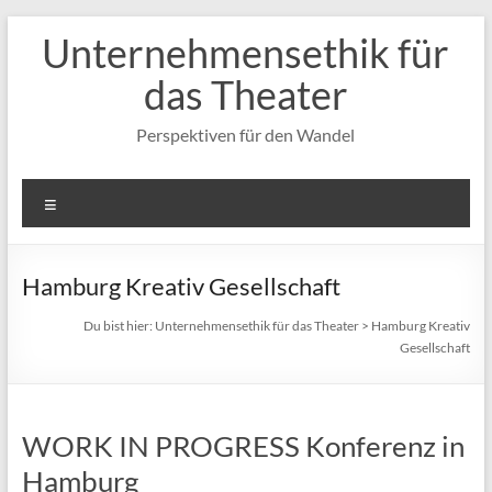
Zum
Unternehmensethik für
Inhalt
springen
das Theater
Perspektiven für den Wandel
Menü
Hamburg Kreativ Gesellschaft
Du bist hier:
Unternehmensethik für das Theater
>
Hamburg Kreativ
Gesellschaft
WORK IN PROGRESS Konferenz in
Hamburg